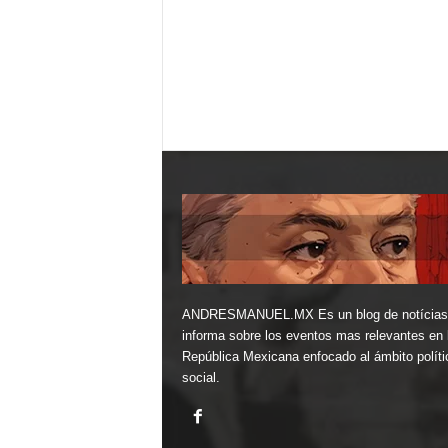
ANDRESMANUEL.MX Es un blog de notícias
informa sobre los eventos mas relevantes en 
República Mexicana enfocado al ámbito políti
social.