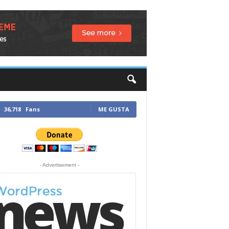
36,718
Fans
ME GUSTA
- Advertisement -