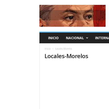
a
n
d
r
e
s
m
INICIO
NACIONAL
INTERN
a
n
Inicio
Locales-Morelos
u
Locales-Morelos
e
l
.
m
x