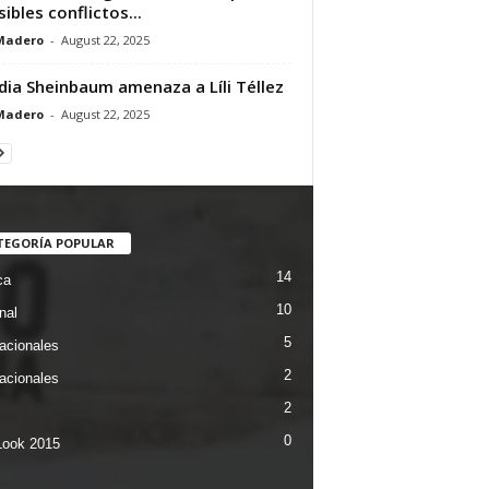
sibles conflictos...
Madero
-
August 22, 2025
dia Sheinbaum amenaza a Líli Téllez
Madero
-
August 22, 2025
TEGORÍA POPULAR
14
ca
10
nal
5
nacionales
2
nacionales
2
0
ook 2015