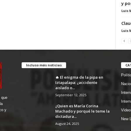
y po
Luis 
Clau
Luis 
Incluso más noticias
CA
Políti
🔥 El enigma de la pipa en
Iztapalapa: ¿accidente
Nacio
aislado o...
Inter
September 12, 2025
 que
Inter
la
¿Quien es María Corina
co y
Video
Machado y porqué le teme la
dictadura...
New L
August 24, 2025