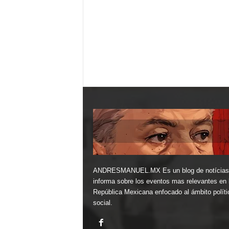
ANDRESMANUEL.MX Es un blog de notícias
informa sobre los eventos mas relevantes en 
República Mexicana enfocado al ámbito políti
social.