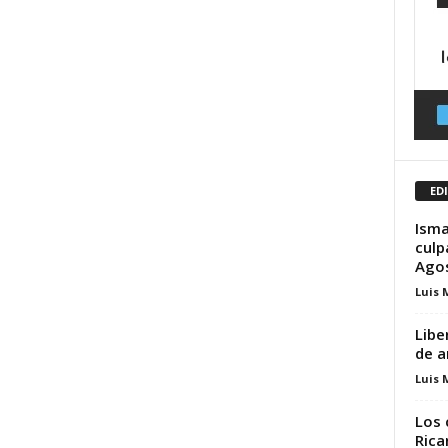
ED
Isma
culp
Agos
Luis 
Libe
de a
Luis 
Los 
Rica