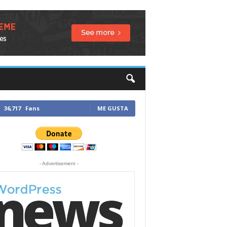
36,717
Fans
ME GUSTA
- Advertisement -