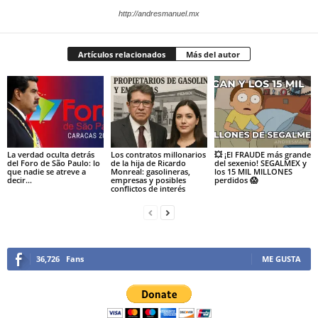
http://andresmanuel.mx
Artículos relacionados
Más del autor
La verdad oculta detrás
Los contratos millonarios
💥 ¡El FRAUDE más grande
del Foro de São Paulo: lo
de la hija de Ricardo
del sexenio! SEGALMEX y
que nadie se atreve a
Monreal: gasolineras,
los 15 MIL MILLONES
decir…
empresas y posibles
perdidos 😱
conflictos de interés
36,726
Fans
ME GUSTA