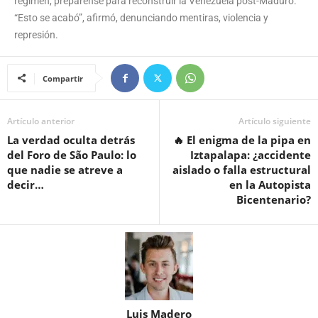
régimen, prepárense para reconstruir la Venezuela post-Maduro.
“Esto se acabó”, afirmó, denunciando mentiras, violencia y
represión.
Compartir
Artículo anterior
Artículo siguiente
La verdad oculta detrás
🔥 El enigma de la pipa en
del Foro de São Paulo: lo
Iztapalapa: ¿accidente
que nadie se atreve a
aislado o falla estructural
decir…
en la Autopista
Bicentenario?
Luis Madero