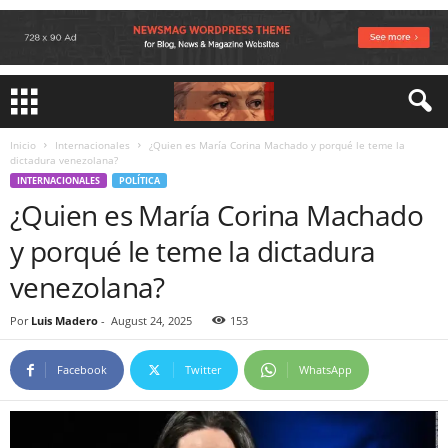
Inicio
Internacionales
¿Quien es María Corina Machado y porqué le teme la
dictadura venezolana?
INTERNACIONALES
POLÍTICA
¿Quien es María Corina Machado
y porqué le teme la dictadura
venezolana?
Por
Luis Madero
-
August 24, 2025
153
Facebook
Twitter
WhatsApp